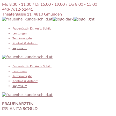
Skip
Mo 8:30 - 11:30 / Di 15:00 - 19:00 / Do 8:00 - 15:00
to
+43-7612-62441
the
Theatergasse 11, 4810 Gmunden
content
Frauenärztin Dr. Anita Schild
Leistungen
Terminvergabe
Kontakt & Anfahrt
Impressum
Frauenärztin Dr. Anita Schild
Leistungen
Terminvergabe
Kontakt & Anfahrt
Impressum
FRAUENÄRZTIN
Impressum
DR. ANITA SCHILD