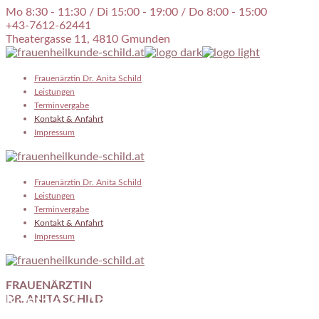
Skip
Mo 8:30 - 11:30 / Di 15:00 - 19:00 / Do 8:00 - 15:00
to
+43-7612-62441
the
Theatergasse 11, 4810 Gmunden
content
Frauenärztin Dr. Anita Schild
Leistungen
Terminvergabe
Kontakt & Anfahrt
Impressum
Frauenärztin Dr. Anita Schild
Leistungen
Terminvergabe
Kontakt & Anfahrt
Impressum
FRAUENÄRZTIN
Kontakt & Anfahrt
DR. ANITA SCHILD